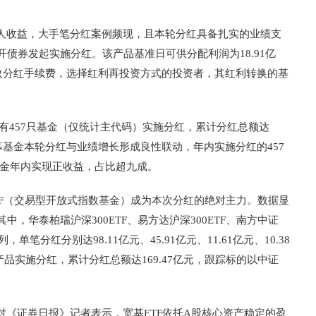
人收益，大手笔分红案例频现，且本轮分红具备扎实的业绩支
债券发起实施分红。该产品基准日可供分配利润为18.91亿
时免收分红手续费，选择红利再投资方式的投资者，其红利转换的基
共有457只基金（仅统计主代码）实施分红，累计分红总额达
，公募基金本轮分红与业绩增长形成良性联动，年内实施分红的457
只基金年内实现正收益，占比超九成。
TF（交易型开放式指数基金）成为本次分红的绝对主力。数据显
，华泰柏瑞沪深300ETF、易方达沪深300ETF、南方中证
，单笔分红分别达98.11亿元、45.91亿元、11.61亿元、10.38
产品实施分红，累计分红总额达169.47亿元，跟踪标的以中证
《证券日报》记者表示，宽基ETF依托A股核心资产稳定的盈