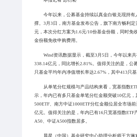
本报记者 彭衍菘
今年以来，公募基金持续以真金白银兑现持有
撑。3月3日，南方基金发布公告，旗下南方畅利定开
元，本次分红方案为1.6元/10份基金份额，同
金份额免收申购费用。
Wind资讯数据显示，截至3月5日，今年以来
338.14亿元，同比增长2.81%。值得关注的是
只基金平均年内净值增长率达2.67%，其中413
从单笔分红规模与产品结构来看，宽基指数E
示，年内已有多只基金单笔分红金额突破10亿元，其中
500ETF、南方中证1000ETF分红金额位居全市场前列
亿元。值得关注的是，年内已有16只宽基指数ETF
A50、中证A500指数居多。
晨星（中国）基金研究中心助理分析师王方琳对