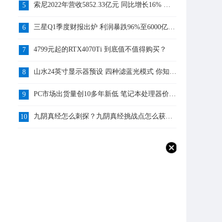
索尼2022年营收5852.33亿元 同比增长16% 你
5
知道吗？
三星Q1季度财报出炉 利润暴跌96%至6000亿韩
6
元 你知道吗？
4799元起的RTX4070Ti 到底值不值得购买？
7
山水24英寸显示器预设 四种滤蓝光模式 你知道
8
吗？
PC市场出货量创10多年新低 笔记本处理器价格
9
跌了9% 你怎么看？
九阴真经怎么刺探？九阴真经挑战点怎么获
10
得？