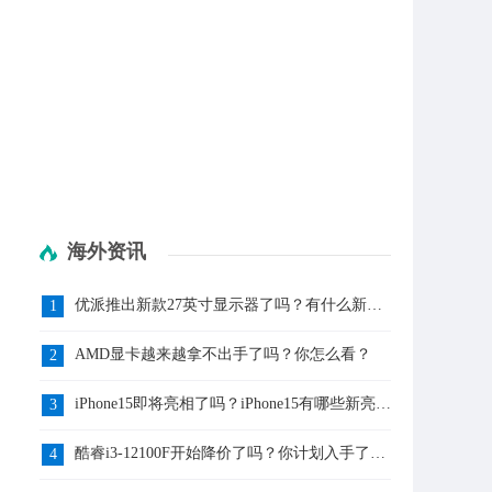
海外资讯
优派推出新款27英寸显示器了吗？有什么新亮
1
点呢？
AMD显卡越来越拿不出手了吗？你怎么看？
2
iPhone15即将亮相了吗？iPhone15有哪些新亮点
3
呢？
酷睿i3-12100F开始降价了吗？你计划入手了
4
吗？