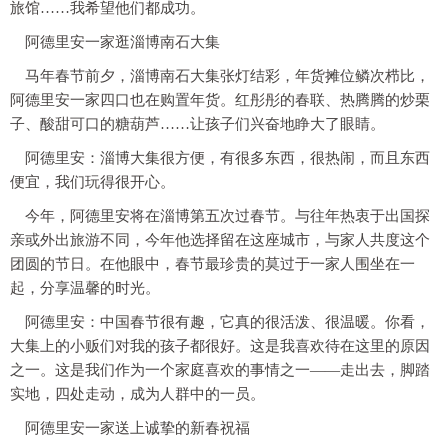
旅馆……我希望他们都成功。
阿德里安一家逛淄博南石大集
马年春节前夕，淄博南石大集张灯结彩，年货摊位鳞次栉比，
阿德里安一家四口也在购置年货。红彤彤的春联、热腾腾的炒栗
子、酸甜可口的糖葫芦……让孩子们兴奋地睁大了眼睛。
阿德里安：淄博大集很方便，有很多东西，很热闹，而且东西
便宜，我们玩得很开心。
今年，阿德里安将在淄博第五次过春节。与往年热衷于出国探
亲或外出旅游不同，今年他选择留在这座城市，与家人共度这个
团圆的节日。在他眼中，春节最珍贵的莫过于一家人围坐在一
起，分享温馨的时光。
阿德里安：中国春节很有趣，它真的很活泼、很温暖。你看，
大集上的小贩们对我的孩子都很好。这是我喜欢待在这里的原因
之一。这是我们作为一个家庭喜欢的事情之一——走出去，脚踏
实地，四处走动，成为人群中的一员。
阿德里安一家送上诚挚的新春祝福