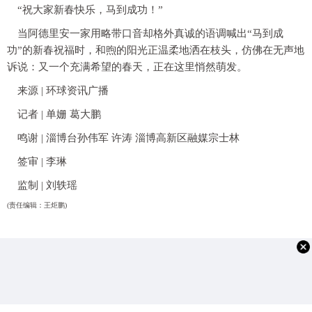
“祝大家新春快乐，马到成功！”
当阿德里安一家用略带口音却格外真诚的语调喊出“马到成
功”的新春祝福时，和煦的阳光正温柔地洒在枝头，仿佛在无声地
诉说：又一个充满希望的春天，正在这里悄然萌发。
来源 | 环球资讯广播
记者 | 单姗 葛大鹏
鸣谢 | 淄博台孙伟军 许涛 淄博高新区融媒宗士林
签审 | 李琳
监制 | 刘轶瑶
(责任编辑：王炬鹏)