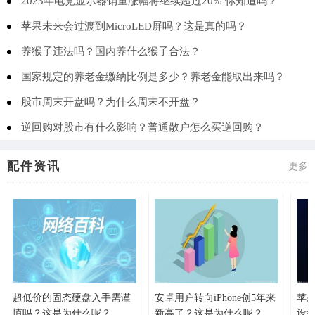
2023年电竞显示器销量涨幅将继续超过20% 你知道吗？
苹果未来会过渡到MicroLED屏吗？这是真的吗？
养猴子违法吗？国内养什么猴子合法？
国家规定的养老金缴纳比例是多少？养老金能取出来吗？
股市周末开盘吗？为什么周末不开盘？
逆回购对股市有什么影响？普通散户怎么买逆回购？
配件资讯
更多
超低价的固态硬盘入手需谨
安卓用户转向iPhone创5年来
苹果
慎吗？这是为什么呢？
新高了？这是为什么呢？
设