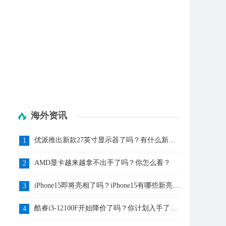
海外资讯
优派推出新款27英寸显示器了吗？有什么新亮
1
点呢？
AMD显卡越来越拿不出手了吗？你怎么看？
2
iPhone15即将亮相了吗？iPhone15有哪些新亮点
3
呢？
酷睿i3-12100F开始降价了吗？你计划入手了
4
吗？