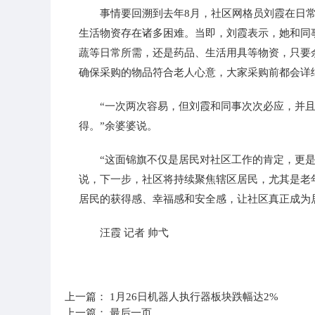
事情要回溯到去年8月，社区网格员刘霞在日
生活物资存在诸多困难。当即，刘霞表示，她和同
蔬等日常所需，还是药品、生活用具等物资，只要
确保采购的物品符合老人心意，大家采购前都会详
“一次两次容易，但刘霞和同事次次必应，并
得。”余婆婆说。
“这面锦旗不仅是居民对社区工作的肯定，更
说，下一步，社区将持续聚焦辖区居民，尤其是老
居民的获得感、幸福感和安全感，让社区真正成为
汪霞 记者 帅弋
标签：
上一篇：
1月26日机器人执行器板块跌幅达2%
上一篇：
最后一页