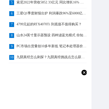
索尼2022年营收5852.33亿元 同比增长16% 你
5
知道吗？
三星Q1季度财报出炉 利润暴跌96%至6000亿韩
6
元 你知道吗？
4799元起的RTX4070Ti 到底值不值得购买？
7
山水24英寸显示器预设 四种滤蓝光模式 你知道
8
吗？
PC市场出货量创10多年新低 笔记本处理器价格
9
跌了9% 你怎么看？
九阴真经怎么刺探？九阴真经挑战点怎么获
10
得？