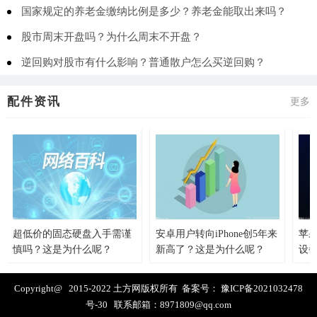
国家规定的养老金缴纳比例是多少？养老金能取出来吗？
股市周末开盘吗？为什么周末不开盘？
逆回购对股市有什么影响？普通散户怎么买逆回购？
配件资讯
更多
超低价的固态硬盘入手需谨
安卓用户转向iPhone创5年来
苹果
慎吗？这是为什么呢？
新高了？这是为什么呢？
设
Copyright@ 2015-2022 土方网版权所有 备案号：
豫ICP备2021032478
号-30
联系邮箱：8971809@qq.com