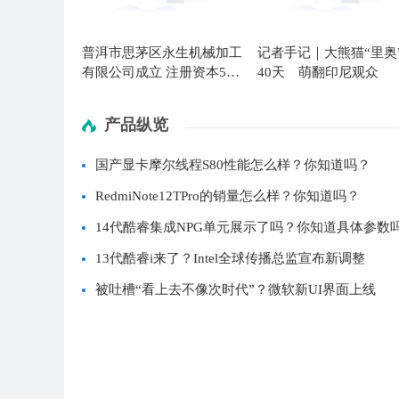
普洱市思茅区永生机械加工
记者手记｜大熊猫“里奥
有限公司成立 注册资本50
40天 萌翻印尼观众
万人民币
产品纵览
国产显卡摩尔线程S80性能怎么样？你知道吗？
RedmiNote12TPro的销量怎么样？你知道吗？
14代酷睿集成NPG单元展示了吗？你知道具体参数
13代酷睿i来了？Intel全球传播总监宣布新调整
被吐槽“看上去不像次时代”？微软新UI界面上线