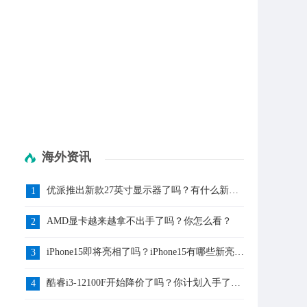
海外资讯
优派推出新款27英寸显示器了吗？有什么新亮
1
点呢？
AMD显卡越来越拿不出手了吗？你怎么看？
2
iPhone15即将亮相了吗？iPhone15有哪些新亮点
3
呢？
酷睿i3-12100F开始降价了吗？你计划入手了
4
吗？