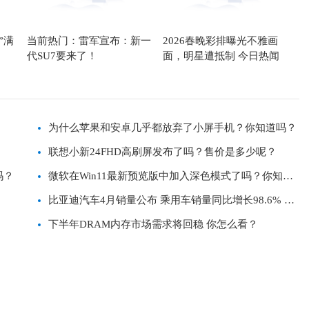
”满
当前热门：雷军宣布：新一
2026春晚彩排曝光不雅画
代SU7要来了！
面，明星遭抵制 今日热闻
为什么苹果和安卓几乎都放弃了小屏手机？你知道吗？
联想小新24FHD高刷屏发布了吗？售价是多少呢？
吗？
微软在Win11最新预览版中加入深色模式了吗？你知道
吗？
比亚迪汽车4月销量公布 乘用车销量同比增长98.6% 你
知道吗？
下半年DRAM内存市场需求将回稳 你怎么看？