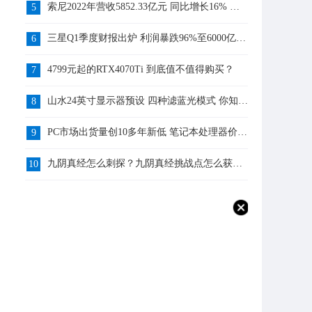
索尼2022年营收5852.33亿元 同比增长16% 你
5
知道吗？
三星Q1季度财报出炉 利润暴跌96%至6000亿韩
6
元 你知道吗？
4799元起的RTX4070Ti 到底值不值得购买？
7
山水24英寸显示器预设 四种滤蓝光模式 你知道
8
吗？
PC市场出货量创10多年新低 笔记本处理器价格
9
跌了9% 你怎么看？
九阴真经怎么刺探？九阴真经挑战点怎么获
10
得？